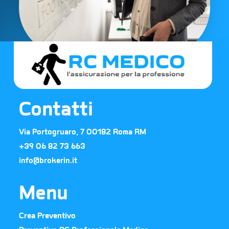
Contatti
Via Portogruaro, 7 00182 Roma RM
+39 06 82 73 663​
info@brokerin.it
Menu
Crea Preventivo