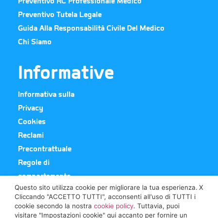
Preventivo RC Professionale Medico
Preventivo Tutela Legale
Guida Alla Responsabilità Civile Del Medico
Chi Siamo
Informative
Informativa sulla
Privacy
Cookies
Reclami
Precontrattuale
Regole di
comportamento
Questo sito utilizza cookie per migliorare la tua esperienza.
X
Cliccando "ACCETTO TUTTI", acconsenti all'uso di TUTTI i
Broker In
cookie secondo la nostra
cookie policy
. Tuttavia, puoi
visitare "Impostazioni cookie" qui accanto per fornire un