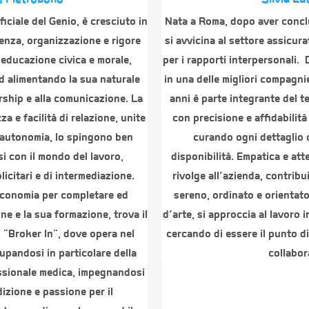
ficiale del Genio, è cresciuto in
Nata a Roma, dopo aver conclus
nza, organizzazione e rigore
si avvicina al settore assicur
 educazione civica e morale,
per i rapporti interpersonali.
ed alimentando la sua naturale
in una delle migliori compagnie
rship e alla comunicazione. La
anni è parte integrante del t
a e facilità di relazione, unite
con precisione e affidabilità 
i autonomia, lo spingono ben
curando ogni dettaglio 
si con il mondo del lavoro,
disponibilità. Empatica e atte
icitari e di intermediazione.
rivolge all’azienda, contrib
i Economia per completare ed
sereno, ordinato e orientato
ne e la sua formazione, trova il
d’arte, si approccia al lavoro 
 "Broker In", dove opera nel
cercando di essere il punto di 
upandosi in particolare della
collabor
essionale medica, impegnandosi
izione e passione per il