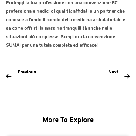
Proteggi la tua professione con una
convenzione RC
professionale medici
di qualità: affidati a un partner che
conosce a fondo il mondo della medicina ambulatoriale e
sa come offrirti la massima tranquillità anche nelle
situazioni più complesse. Scegli ora la convenzione
SUMAI per una tutela completa ed efficace!
Previous
Next
16 marzo: la data chiave per l’adeguamento alle nuove regole assicurative
Attivazione del nuovo Sportello SUMAI: ecco come tutelare al meglio la tua professione medica
More To Explore