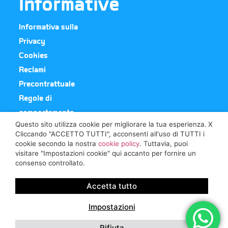
Informative
Informativa sulla
Privacy
Cookies
Reclami
Precontrattuale
Regole di
comportamento
Questo sito utilizza cookie per migliorare la tua esperienza.
X
Cliccando "ACCETTO TUTTI", acconsenti all'uso di TUTTI i
Broker In
cookie secondo la nostra
cookie policy
. Tuttavia, puoi
visitare "Impostazioni cookie" qui accanto per fornire un
consenso controllato.
Visita il Sito
Risoluzione Controversie: Il Contraente Ha La Facoltà Di
Accetta tutto
Presentare Ricorso All’
Arbitro Assicurativo
Nonché Di
Avvalersi Degli Altri Sistemi Di Risoluzione Stragiudiziale Delle
Impostazioni
Controversie Previsti Dalla Normativa Vigente.
© 2023 RC MEDICO All Rights Reserved Designed By
Promo In
.
Rifiuta