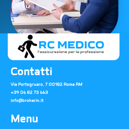
Contatti
Via Portogruaro, 7 00182 Roma RM
+39 06 82 73 663​
info@brokerin.it
Menu