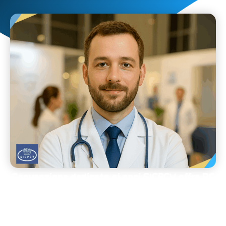
Convenzione dedicata ai soci SICPCV offre RC
Medici completa, colpa grave, tutela legale,
retroattività decennale, massimali modulabili e