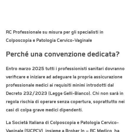
tariffe scontate, attivazione digitale rapida,
proteggendo ginecologi, ostetrici,
colposcopisti in ogni procedura.
RC Professionale su misura per gli specialisti in
Colposcopia e Patologia Cervico-Vaginale
Perché una convenzione dedicata?
Entro
marzo 2025
tutti i professionisti sanitari dovranno
verificare e iniziare ad adeguare la propria
assicurazione
professionale medici
ai requisiti minimi introdotti dal
Decreto 232/2023 (Legge Gelli-Bianco). Chi non sarà in
regola rischia di operare senza copertura, soprattutto nei
casi di
colpa grave medici dipendenti
.
La
Società Italiana di Colposcopia e Patologia Cervico-
Vaginale (SICPCV)
, insieme a
Broker In – RC Medic
o, ha